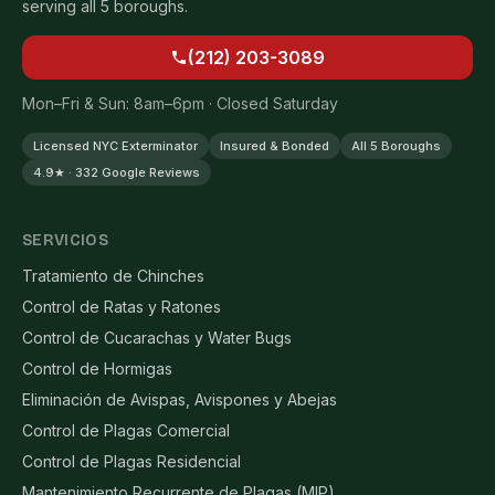
serving all 5 boroughs.
(212) 203-3089
Mon–Fri & Sun: 8am–6pm · Closed Saturday
Licensed NYC Exterminator
Insured & Bonded
All 5 Boroughs
4.9★ · 332 Google Reviews
SERVICIOS
Tratamiento de Chinches
Control de Ratas y Ratones
Control de Cucarachas y Water Bugs
Control de Hormigas
Eliminación de Avispas, Avispones y Abejas
Control de Plagas Comercial
Control de Plagas Residencial
Mantenimiento Recurrente de Plagas (MIP)