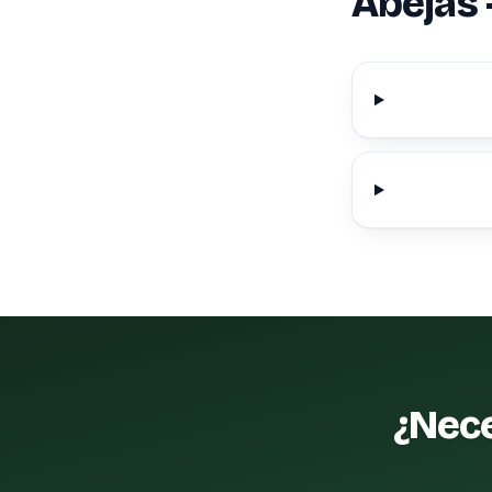
Abejas 
¿Nece