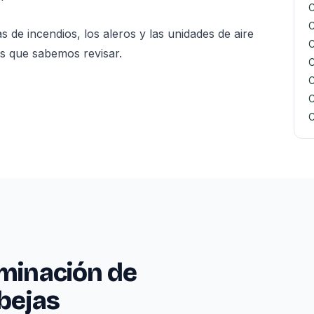
C
C
 de incendios, los aleros y las unidades de aire
C
s que sabemos revisar.
C
C
C
C
iminación de
bejas