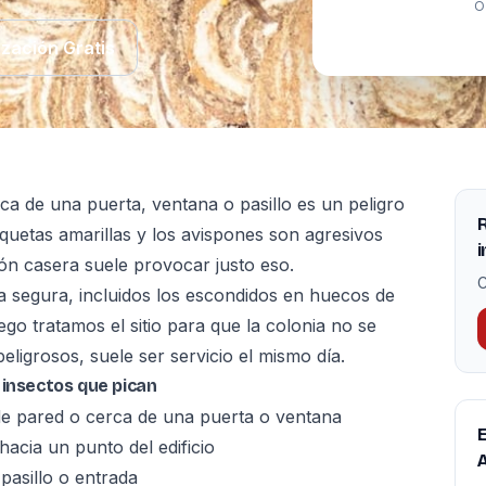
O
ización Gratis
ca de una puerta, ventana o pasillo es un peligro
R
quetas amarillas y los avispones son agresivos
i
ión casera suele provocar justo eso.
C
a segura, incluidos los escondidos en huecos de
uego tratamos el sitio para que la colonia no se
ligrosos, suele ser servicio el mismo día.
 insectos que pican
 de pared o cerca de una puerta o ventana
E
acia un punto del edificio
A
pasillo o entrada