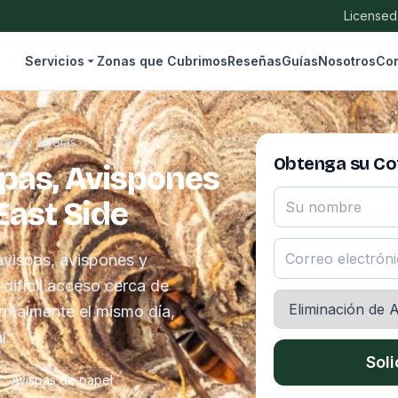
Licensed
Servicios
Zonas que Cubrimos
Reseñas
Guías
Nosotros
Con
ones y Abejas
Obtenga su Cot
spas, Avispones
East Side
avispas, avispones y
 difícil acceso cerca de
ormalmente el mismo día,
l.
Soli
Avispas de papel