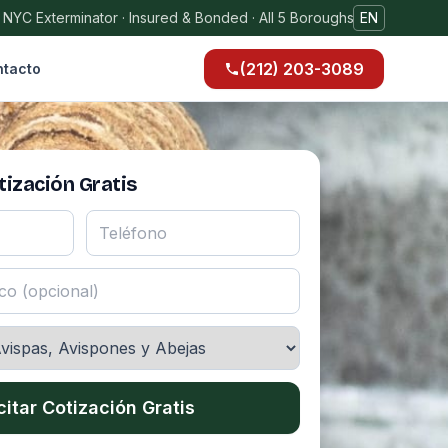
 NYC Exterminator · Insured & Bonded · All 5 Boroughs
EN
(212) 203-3089
tacto
ización Gratis
citar Cotización Gratis