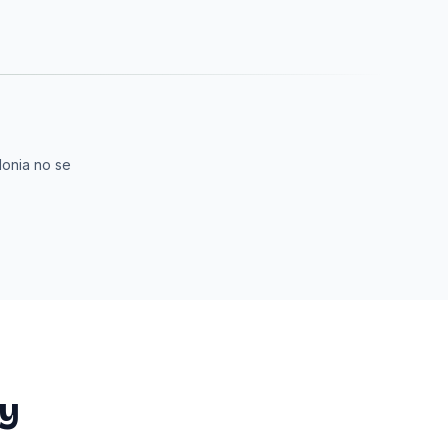
lonia no se
 y