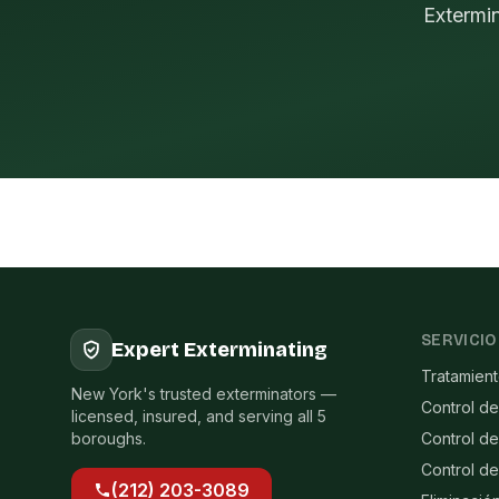
Extermi
SERVICIO
Expert Exterminating
Tratamien
New York's trusted exterminators —
Control de
licensed, insured, and serving all 5
boroughs.
Control d
Control d
(212) 203-3089