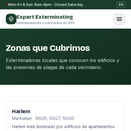
Saltar al contenido
Mon–Fri & Sun: 8am–6pm · Closed Saturday
EN
Expert Exterminating
Exterminadores Licenciados en NYC
Zonas que Cubrimos
Exterminadores locales que conocen los edificios y
las presiones de plagas de cada vecindario.
Harlem
Manhattan · 10026, 10027, 10030
Harlem está dominado por edificios de apartamentos