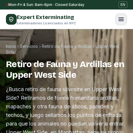
Saltar al contenido
Mon–Fri & Sun: 8am–6pm · Closed Saturday
EN
Expert Exterminating
Exterminadores Licenciados en NYC
Inicio
›
Servicios
›
Retiro de Fauna y Ardillas
›
Upper West
Side
Retiro de Fauna y Ardillas en
Upper West Side
¿Busca retiro de fauna silvestre en Upper West
Side? Retiramos de forma humanitaria ardillas,
mapaches y otra fauna de áticos, paredes y
techos, y luego sellamos los puntos de entrada
para que los animales no puedan volver a entrar.
Upper West Side, en Manhattan, tiene su propio