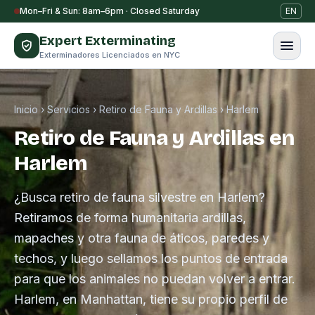
Saltar al contenido
Mon–Fri & Sun: 8am–6pm · Closed Saturday
EN
Expert Exterminating
Exterminadores Licenciados en NYC
Inicio
›
Servicios
›
Retiro de Fauna y Ardillas
›
Harlem
Retiro de Fauna y Ardillas en
Harlem
¿Busca retiro de fauna silvestre en Harlem?
Retiramos de forma humanitaria ardillas,
mapaches y otra fauna de áticos, paredes y
techos, y luego sellamos los puntos de entrada
para que los animales no puedan volver a entrar.
Harlem, en Manhattan, tiene su propio perfil de