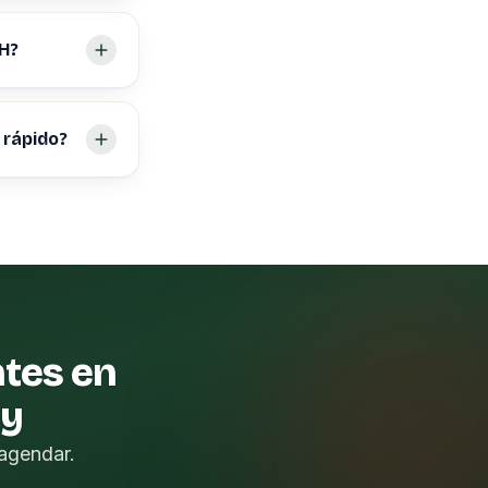
OH?
 rápido?
ntes en
oy
agendar.