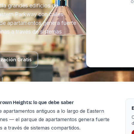
O
la grandes edificios de
astern Parkway con calles
 de apartamentos genera fuerte
nas a través de sistemas
ización Gratis
rown Heights: lo que debe saber
E
e apartamentos antiguos a lo largo de Eastern
C
ones — el parque de apartamentos genera fuerte
d
 a través de sistemas compartidos.