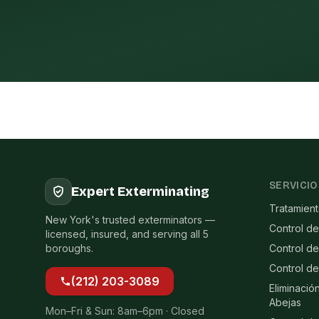
SERVICIO
Expert Exterminating
Tratamien
New York's trusted exterminators —
Control de
licensed, insured, and serving all 5
boroughs.
Control d
Control d
(212) 203-3089
Eliminació
Abejas
Mon–Fri & Sun: 8am–6pm · Closed