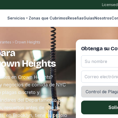
Licensed
Servicios
Zonas que Cubrimos
Reseñas
Guías
Nosotros
Con
urantes
›
Crown Heights
Obtenga su Cot
para
rown Heights
rantes en Crown Heights?
 y negocios de comida de NYC
e plagas discreto y
ándares del Departamento de
Soli
 resueltos antes de que le
s, en Brooklyn, tiene su propio