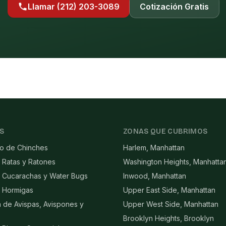
Llamar (212) 203-3089
Cotización Gratis
S
ZONAS QUE CUBRIMOS
to de Chinches
Harlem, Manhattan
 Ratas y Ratones
Washington Heights, Manhatta
e Cucarachas y Water Bugs
Inwood, Manhattan
e Hormigas
Upper East Side, Manhattan
n de Avispas, Avispones y
Upper West Side, Manhattan
Brooklyn Heights, Brooklyn