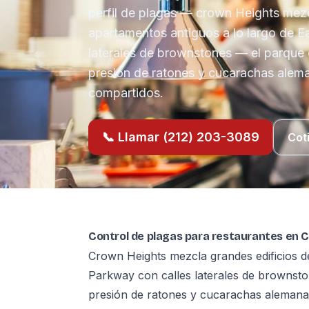
perfil de plagas — crown Heights mezc
apartamentos antiguos a lo largo de E
laterales de brownstones — el parque
presión de ratones y cucarachas alema
compartidos.
📞 Llamar (212) 203-3089
Cot
Control de plagas para restaurantes en C
Crown Heights mezcla grandes edificios d
Parkway con calles laterales de brownst
presión de ratones y cucarachas alemanas