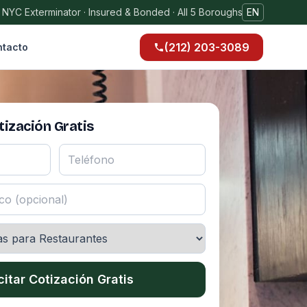
 NYC Exterminator · Insured & Bonded · All 5 Boroughs
EN
(212) 203-3089
tacto
ización Gratis
citar Cotización Gratis