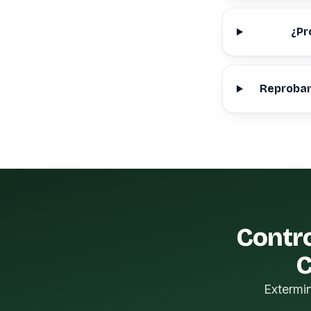
¿Pr
Reprobam
Contro
C
Extermi