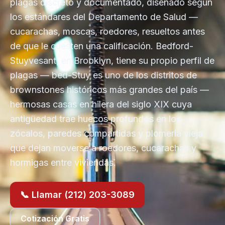
plagas discreto y documentado, diseñado según
los estándares del Departamento de Salud —
cucarachas, moscas, roedores, resueltos antes
de que le cuesten una calificación. Bedford-
Stuyvesant, en Brooklyn, tiene su propio perfil de
plagas — bed-Stuy es uno de los distritos de
brownstones históricos más grandes del país —
hermosas casas en hilera del siglo XIX cuya
antigüedad trae huecos profundos en los
zócalos, paredes compartidas y plomería vieja
que dejan moverse a roedores, cucarachas y
hormigas entre viviendas.
📞 Llamar (212) 203-3089
Cotización Gratis