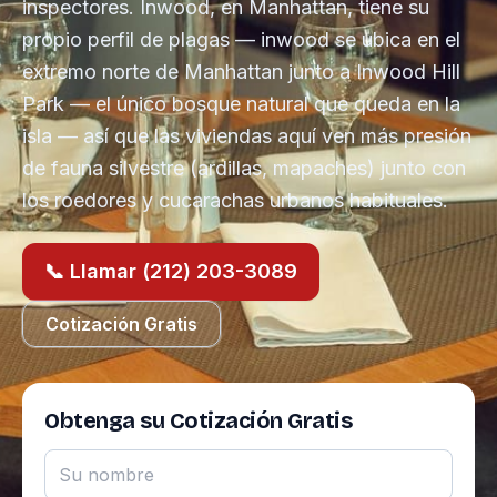
inspectores. Inwood, en Manhattan, tiene su
propio perfil de plagas — inwood se ubica en el
extremo norte de Manhattan junto a Inwood Hill
Park — el único bosque natural que queda en la
isla — así que las viviendas aquí ven más presión
de fauna silvestre (ardillas, mapaches) junto con
los roedores y cucarachas urbanos habituales.
📞 Llamar (212) 203-3089
Cotización Gratis
Obtenga su Cotización Gratis