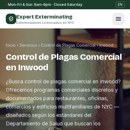
Saltar al contenido
Mon–Fri & Sun: 8am–6pm · Closed Saturday
EN
Expert Exterminating
Exterminadores Licenciados en NYC
Inicio
›
Servicios
›
Control de Plagas Comercial
›
Inwood
Control de Plagas Comercial
en Inwood
¿Busca control de plagas comercial en Inwood?
Ofrecemos programas comerciales discretos y
documentados para restaurantes, oficinas,
comercios y edificios multifamiliares de NYC —
diseñados según los estándares del
Departamento de Salud que buscan los