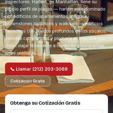
inspectores. Harlem, en Manhattan, tiene su
propio perfil de plagas — harlem está dominado
por edificios de apartamentos antiguos,
brownstones históricos y walk-ups — edificios
hermosos con huecos profundos en los zócalos,
paredes compartidas y plomería envejecida que
dejan viajar libremente a roedores y cucarachas
entre unidades.
📞 Llamar (212) 203-3089
Cotización Gratis
Obtenga su Cotización Gratis