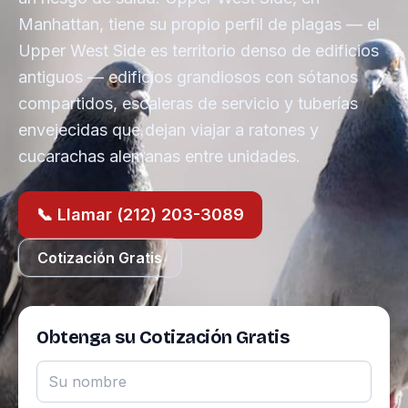
Manhattan, tiene su propio perfil de plagas — el
Upper West Side es territorio denso de edificios
antiguos — edificios grandiosos con sótanos
compartidos, escaleras de servicio y tuberías
envejecidas que dejan viajar a ratones y
cucarachas alemanas entre unidades.
📞 Llamar (212) 203-3089
Cotización Gratis
Obtenga su Cotización Gratis