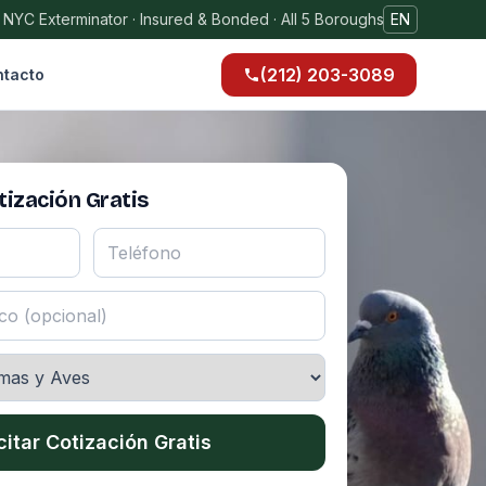
 NYC Exterminator · Insured & Bonded · All 5 Boroughs
EN
(212) 203-3089
tacto
ización Gratis
citar Cotización Gratis