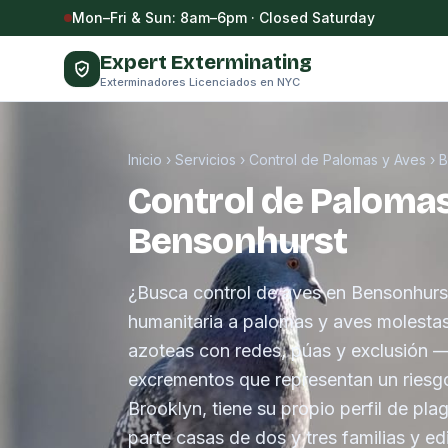
Saltar al contenido
Mon–Fri & Sun: 8am–6pm · Closed Saturday
Expert Exterminating
Exterminadores Licenciados en NYC
Inicio
›
Servicios
›
Control de Palomas y Aves
›
B
Control de Palomas
Bensonhurst
¿Busca control de aves en Bensonhur
humanitaria a palomas y aves molestas 
azoteas con redes, púas y exclusión —
excrementos que representan un riesgo
Brooklyn, tiene su propio perfil de pl
parte casas de dos y tres familias y ed