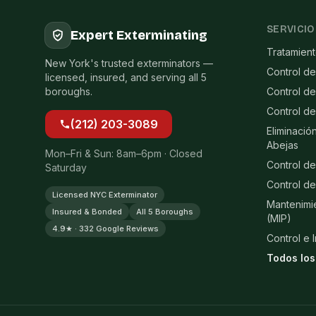
SERVICIO
Expert Exterminating
Tratamien
New York's trusted exterminators —
Control de
licensed, insured, and serving all 5
boroughs.
Control d
Control d
(212) 203-3089
Eliminació
Abejas
Mon–Fri & Sun: 8am–6pm · Closed
Control de
Saturday
Control de
Licensed NYC Exterminator
Mantenimi
Insured & Bonded
All 5 Boroughs
(MIP)
4.9★ · 332 Google Reviews
Control e 
Todos los