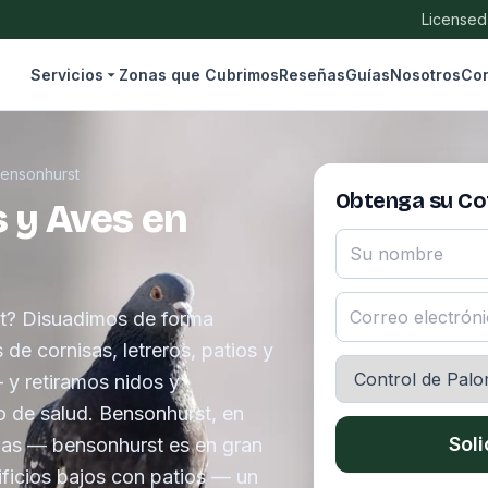
Licensed
Servicios
Zonas que Cubrimos
Reseñas
Guías
Nosotros
Con
ensonhurst
Obtenga su Cot
 y Aves en
st? Disuadimos de forma
de cornisas, letreros, patios y
 y retiramos nidos y
 de salud. Bensonhurst, en
Soli
agas — bensonhurst es en gran
ificios bajos con patios — un