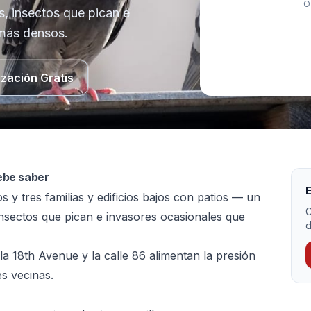
O
s, insectos que pican e
 más densos.
ización Gratis
ebe saber
E
 y tres familias y edificios bajos con patios — un
C
insectos que pican e invasores ocasionales que
d
 la 18th Avenue y la calle 86 alimentan la presión
es vecinas.