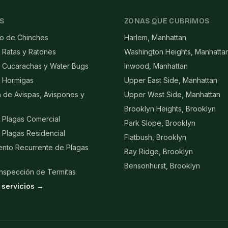
S
ZONAS QUE CUBRIMOS
to de Chinches
Harlem, Manhattan
 Ratas y Ratones
Washington Heights, Manhatta
e Cucarachas y Water Bugs
Inwood, Manhattan
e Hormigas
Upper East Side, Manhattan
n de Avispas, Avispones y
Upper West Side, Manhattan
Brooklyn Heights, Brooklyn
 Plagas Comercial
Park Slope, Brooklyn
 Plagas Residencial
Flatbush, Brooklyn
ento Recurrente de Plagas
Bay Ridge, Brooklyn
Bensonhurst, Brooklyn
Inspección de Termitas
 servicios →