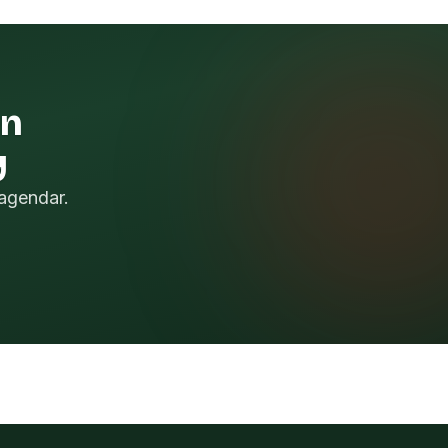
en
y
agendar.