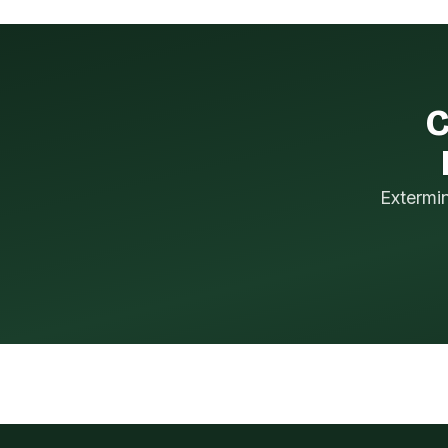
C
Extermi