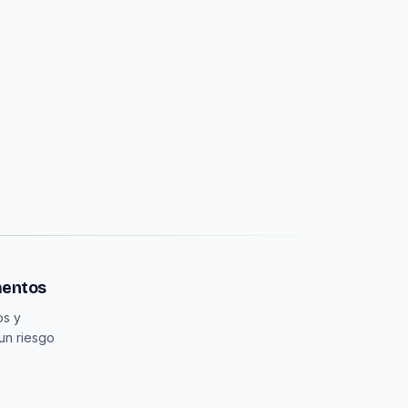
mentos
os y
un riesgo