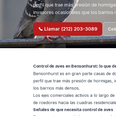
perfil que trae más presión de hormiga
invasores ocasionales que los barrios
📞 Llamar (212) 203-3089
Cot
Control de aves en Bensonhurst: lo que d
Bensonhurst es en gran parte casas de dos
perfil que trae más presión de hormigas, 
los barrios más densos.
Los ejes comerciales activos a lo largo de
de roedores hacia las cuadras residencial
Señales de que necesita control de aves