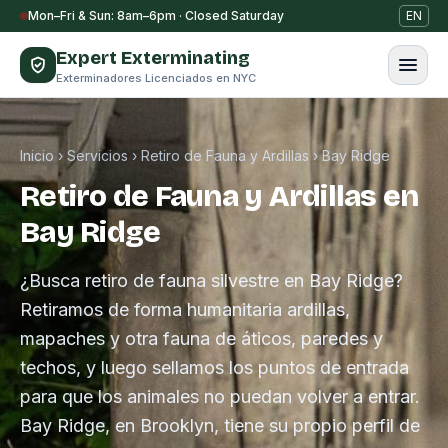
Saltar al contenido
Mon–Fri & Sun: 8am–6pm · Closed Saturday
EN
Expert Exterminating
Exterminadores Licenciados en NYC
Inicio
›
Servicios
›
Retiro de Fauna y Ardillas
›
Bay Ridge
Retiro de Fauna y Ardillas en
Bay Ridge
¿Busca retiro de fauna silvestre en Bay Ridge?
Retiramos de forma humanitaria ardillas,
mapaches y otra fauna de áticos, paredes y
techos, y luego sellamos los puntos de entrada
para que los animales no puedan volver a entrar.
Bay Ridge, en Brooklyn, tiene su propio perfil de