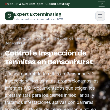
Saltar al contenido
Mon–Fri & Sun: 8am–6pm · Closed Saturday
EN
Expert Exterminating
Exterminadores Licenciados en NYC
Inicio
›
Servicios
›
Control e Inspección de Termitas
›
Bensonhurst
Control e Inspección de
Termitas en Bensonhurst
¿Busca control de termitas en Bensonhurst?
Inspeccionamos termitas, proporcionamos los
informes WDI documentados que exigen los
prestamistas para los cierres inmobiliarios, y
tratamos infestaciones activas con barreras
líquidas y sistemas de cebo. Bensonhurst, en