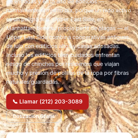
de entradas y en lo alto de edificios —
normalmente el mismo día, porque un nido activo
es un peligro real. Upper East Side, en
Manhattan, tiene su propio perfil de plagas — el
Upper East Side combina cooperativas antiguas
de lujo con edificios altos y casas adosadas.
Incluso los edificios bien cuidados enfrentan
riesgo de chinches por residentes que viajan
mucho y presión de polillas de la ropa por fibras
naturales guardadas.
📞 Llamar (212) 203-3089
Cotización Gratis