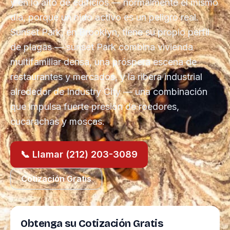
y en lo alto de edificios — normalmente el mismo
día, porque un nido activo es un peligro real.
Sunset Park, en Brooklyn, tiene su propio perfil
de plagas — sunset Park combina vivienda
multifamiliar densa, una próspera escena de
restaurantes y mercados, y la ribera industrial
alrededor de Industry City — una combinación
que impulsa fuerte presión de roedores,
cucarachas y moscas.
📞 Llamar (212) 203-3089
Cotización Gratis
Obtenga su Cotización Gratis