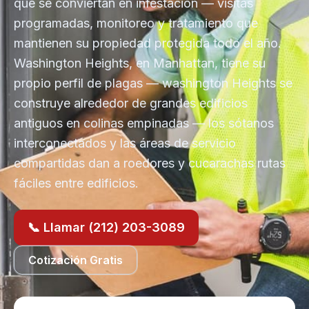
que se conviertan en infestación — visitas
programadas, monitoreo y tratamiento que
mantienen su propiedad protegida todo el año.
Washington Heights, en Manhattan, tiene su
propio perfil de plagas — washington Heights se
construye alrededor de grandes edificios
antiguos en colinas empinadas — los sótanos
interconectados y las áreas de servicio
compartidas dan a roedores y cucarachas rutas
fáciles entre edificios.
📞 Llamar (212) 203-3089
Cotización Gratis