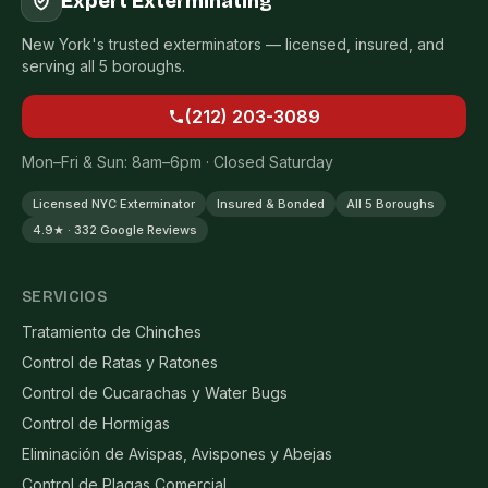
Expert Exterminating
New York's trusted exterminators — licensed, insured, and
serving all 5 boroughs.
(212) 203-3089
Mon–Fri & Sun: 8am–6pm · Closed Saturday
Licensed NYC Exterminator
Insured & Bonded
All 5 Boroughs
4.9★ · 332 Google Reviews
SERVICIOS
Tratamiento de Chinches
Control de Ratas y Ratones
Control de Cucarachas y Water Bugs
Control de Hormigas
Eliminación de Avispas, Avispones y Abejas
Control de Plagas Comercial