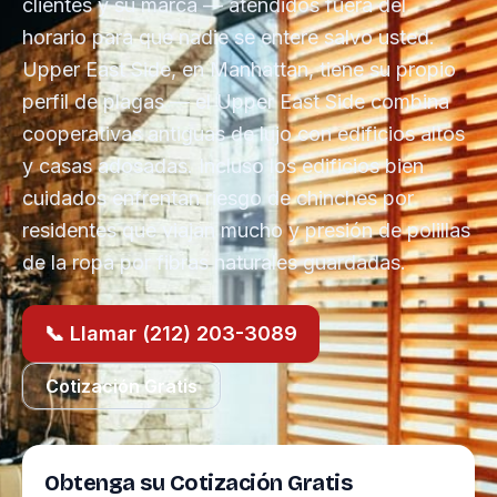
clientes y su marca — atendidos fuera del
horario para que nadie se entere salvo usted.
Upper East Side, en Manhattan, tiene su propio
perfil de plagas — el Upper East Side combina
cooperativas antiguas de lujo con edificios altos
y casas adosadas. Incluso los edificios bien
cuidados enfrentan riesgo de chinches por
residentes que viajan mucho y presión de polillas
de la ropa por fibras naturales guardadas.
📞 Llamar (212) 203-3089
Cotización Gratis
Obtenga su Cotización Gratis