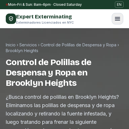
Saltar al contenido
Mon–Fri & Sun: 8am–6pm · Closed Saturday
EN
Expert Exterminating
Exterminadores Licenciados en NYC
Inicio
›
Servicios
›
Control de Polillas de Despensa y Ropa
›
Brooklyn Heights
Control de Polillas de
Despensa y Ropa en
Brooklyn Heights
¿Busca control de polillas en Brooklyn Heights?
Eliminamos las polillas de despensa y de ropa
localizando y retirando la fuente infestada, y
luego tratando para frenar la siguiente