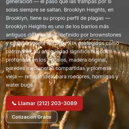
generación — el paso que las trampas por sí
solas siempre se saltan. Brooklyn Heights, en
Brooklyn, tiene su propio perfil de plagas —
brooklyn Heights es uno de los barrios más
antiguos de la ciudad, definido por brownstones
y casas en hilera del siglo XIX protegidos como
patrimonio. Su antigüedad significa huecos
profundos en los zócalos, madera original,
paredes medianeras compartidas y plomería
vieja — refugio ideal para roedores, hormigas y
water bugs.
📞 Llamar (212) 203-3089
Cotización Gratis