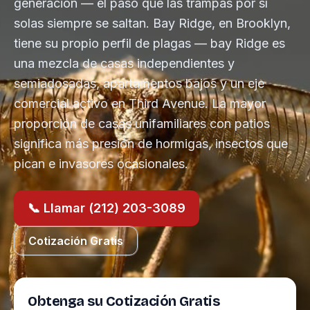
generación — el paso que las trampas por sí
solas siempre se saltan. Bay Ridge, en Brooklyn,
tiene su propio perfil de plagas — bay Ridge es
una mezcla de casas independientes y
semiadosadas, apartamentos bajos y un eje
comercial activo en Third Avenue. La mayor
proporción de casas unifamiliares con patios
significa más presión de hormigas, insectos que
pican e invasores ocasionales.
📞 Llamar (212) 203-3089
Cotización Gratis
Obtenga su Cotización Gratis