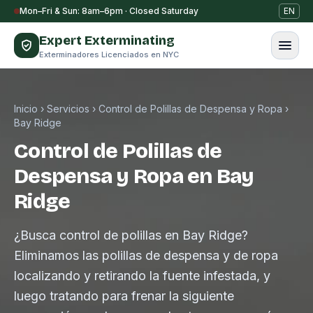
Saltar al contenido
Mon–Fri & Sun: 8am–6pm · Closed Saturday
EN
Expert Exterminating
Exterminadores Licenciados en NYC
Inicio
›
Servicios
›
Control de Polillas de Despensa y Ropa
›
Bay Ridge
Control de Polillas de
Despensa y Ropa en Bay
Ridge
¿Busca control de polillas en Bay Ridge?
Eliminamos las polillas de despensa y de ropa
localizando y retirando la fuente infestada, y
luego tratando para frenar la siguiente