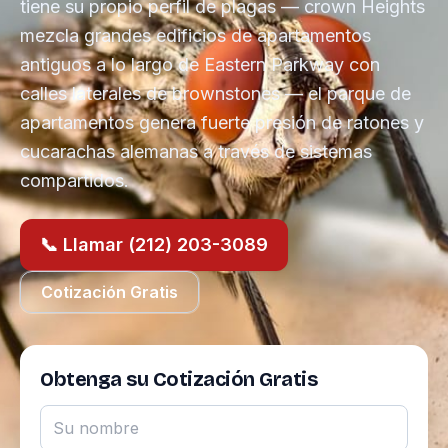
tiene su propio perfil de plagas — crown Heights
mezcla grandes edificios de apartamentos
antiguos a lo largo de Eastern Parkway con
calles laterales de brownstones — el parque de
apartamentos genera fuerte presión de ratones y
cucarachas alemanas a través de sistemas
compartidos.
📞 Llamar (212) 203-3089
Cotización Gratis
Obtenga su Cotización Gratis