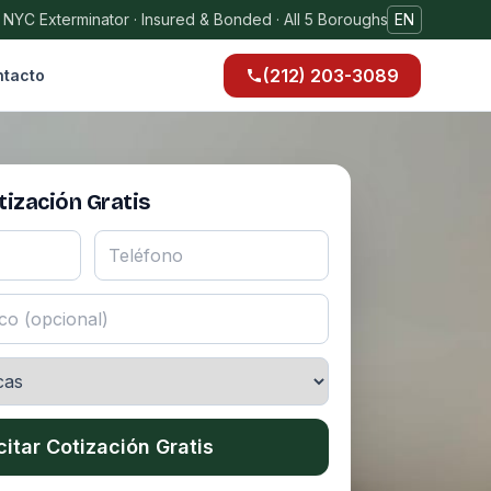
 NYC Exterminator · Insured & Bonded · All 5 Boroughs
EN
(212) 203-3089
tacto
ización Gratis
citar Cotización Gratis