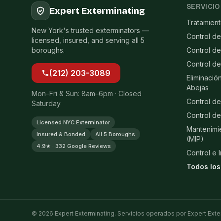
SERVICIO
Expert Exterminating
Tratamien
New York's trusted exterminators —
Control de
licensed, insured, and serving all 5
boroughs.
Control d
Control d
(212) 203-3089
Eliminació
Abejas
Mon–Fri & Sun: 8am–6pm · Closed
Control de
Saturday
Control de
Licensed NYC Exterminator
Mantenimi
Insured & Bonded
All 5 Boroughs
(MIP)
4.9★ · 332 Google Reviews
Control e 
Todos los
© 2026 Expert Exterminating. Servicios operados por Expert Exte