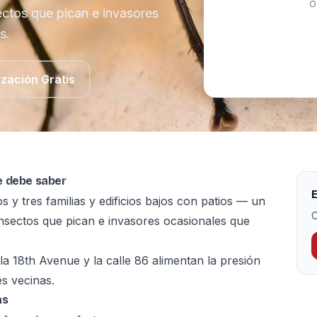
O
ectos que pican e invasores
s.
ización Gratis
e debe saber
E
 y tres familias y edificios bajos con patios — un
C
insectos que pican e invasores ocasionales que
 la 18th Avenue y la calle 86 alimentan la presión
es vecinas.
as