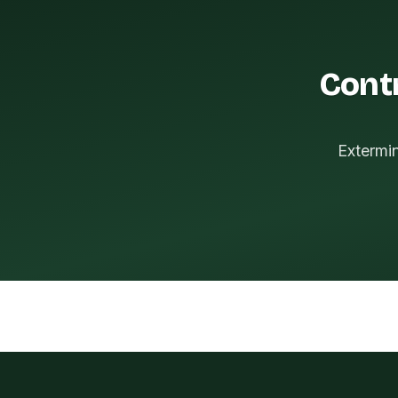
Cont
Extermi