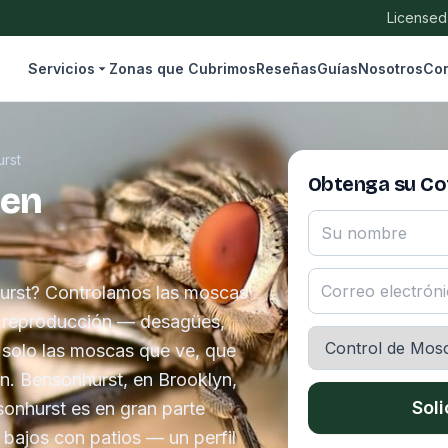
Licensed
Servicios
Zonas que Cubrimos
Reseñas
Guías
Nosotros
Con
rst
Obtenga su Cot
 en
urst? Controlamos las moscas
e reproducción — desagües,
solo las moscas que ve, que
en. Bensonhurst, en Brooklyn,
Soli
sonhurst es en gran parte
s bajos con patios — un perfil