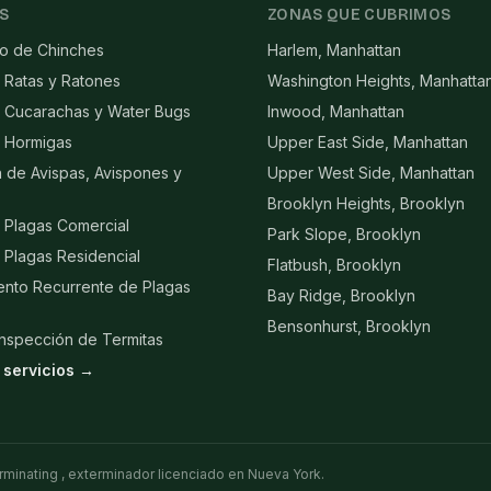
S
ZONAS QUE CUBRIMOS
to de Chinches
Harlem, Manhattan
 Ratas y Ratones
Washington Heights, Manhatta
e Cucarachas y Water Bugs
Inwood, Manhattan
e Hormigas
Upper East Side, Manhattan
n de Avispas, Avispones y
Upper West Side, Manhattan
Brooklyn Heights, Brooklyn
 Plagas Comercial
Park Slope, Brooklyn
 Plagas Residencial
Flatbush, Brooklyn
ento Recurrente de Plagas
Bay Ridge, Brooklyn
Bensonhurst, Brooklyn
Inspección de Termitas
 servicios →
rminating , exterminador licenciado en Nueva York.