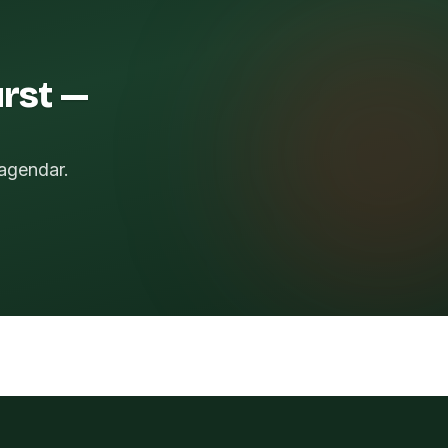
rst —
agendar.