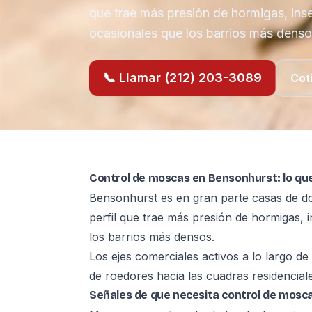
que trae más presión de hormigas, ins
ocasionales que los barrios más denso
📞 Llamar (212) 203-3089
Cot
Control de moscas en Bensonhurst: lo qu
Bensonhurst es en gran parte casas de dos
perfil que trae más presión de hormigas, 
los barrios más densos.
Los ejes comerciales activos a lo largo de
de roedores hacia las cuadras residencial
Señales de que necesita control de mosc