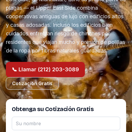
plagas — el Upper East Side combina
cooperativas antiguas de lujo con edificios altos
y casas adosadas. Incluso los edificios bien
cuidados enfrentan riesgo de chinches por
residentes que viajan mucho y presión de polillas
de la ropa por fibras naturales guardadas.
📞 Llamar (212) 203-3089
Cotización Gratis
Obtenga su Cotización Gratis