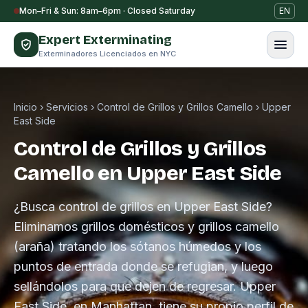
Saltar al contenido
Mon–Fri & Sun: 8am–6pm · Closed Saturday
EN
Expert Exterminating
Exterminadores Licenciados en NYC
Inicio
›
Servicios
›
Control de Grillos y Grillos Camello
›
Upper
East Side
Control de Grillos y Grillos
Camello en Upper East Side
¿Busca control de grillos en Upper East Side?
Eliminamos grillos domésticos y grillos camello
(araña) tratando los sótanos húmedos y los
puntos de entrada donde se refugian, y luego
sellándolos para que dejen de regresar. Upper
East Side, en Manhattan, tiene su propio perfil de