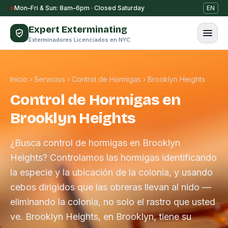
Saltar al contenido
Mon–Fri & Sun: 8am–6pm · Closed Saturday
EN
Expert Exterminating
Exterminadores Licenciados en NYC
Inicio
›
Servicios
›
Control de Hormigas
›
Brooklyn Heights
Control de Hormigas en
Brooklyn Heights
¿Busca control de hormigas en Brooklyn
Heights? Controlamos las hormigas identificando
la especie y la ubicación de la colonia, y usando
cebos dirigidos que las obreras llevan al nido —
eliminando la colonia, no solo el rastro que usted
ve. Brooklyn Heights, en Brooklyn, tiene su