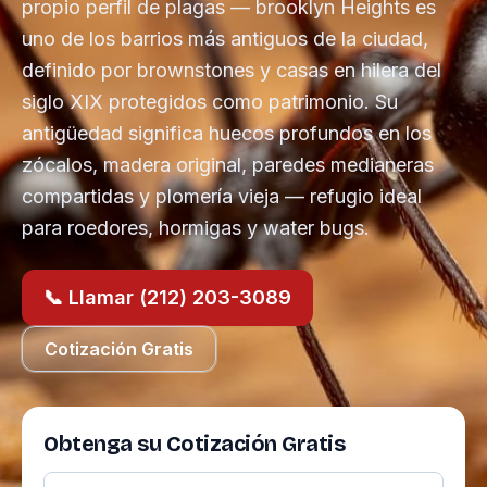
propio perfil de plagas — brooklyn Heights es
uno de los barrios más antiguos de la ciudad,
definido por brownstones y casas en hilera del
siglo XIX protegidos como patrimonio. Su
antigüedad significa huecos profundos en los
zócalos, madera original, paredes medianeras
compartidas y plomería vieja — refugio ideal
para roedores, hormigas y water bugs.
📞 Llamar (212) 203-3089
Cotización Gratis
Obtenga su Cotización Gratis